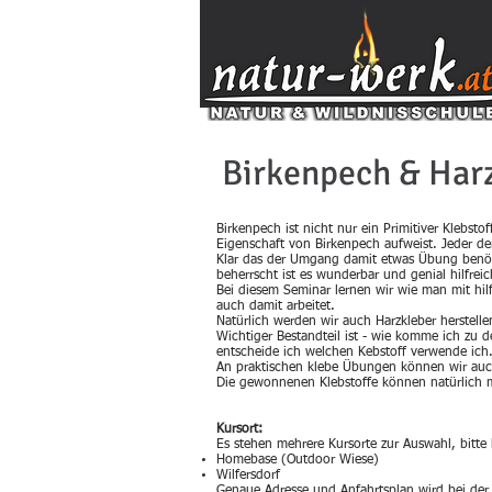
Birkenpech & Har
Birkenpech ist nicht nur ein Primitiver Klebsto
Eigenschaft von Birkenpech aufweist. Jeder de
Klar das der Umgang damit etwas Übung benöt
beherrscht ist es wunderbar und genial hilfreic
Bei diesem Seminar lernen wir wie man mit hil
auch damit arbeitet.
Natürlich werden wir auch Harzkleber herstellen
Wichtiger Bestandteil ist - wie komme ich zu
entscheide ich welchen Kebstoff verwende ich
An praktischen klebe Übungen können wir auch
Die gewonnenen Klebstoffe können natürlich
Kursort:
Es stehen mehrere Kursorte zur Auswahl, bitt
Homebase (Outdoor Wiese)
Wilfersdorf
Genaue Adresse und Anfahrtsplan wird bei de