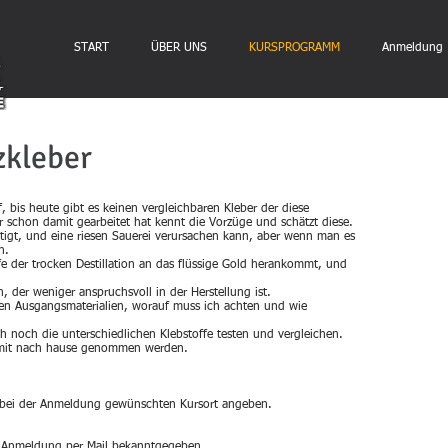
START
ÜBER UNS
KURSPROGRAMM
Anmeldung
zkleber
ff, bis heute gibt es keinen vergleichbaren Kleber der diese
r schon damit gearbeitet hat kennt die Vorzüge und schätzt diese.
igt, und eine riesen Sauerei verursachen kann, aber wenn man es
h.
fe der trocken Destillation an das flüssige Gold herankommt, und
, der weniger anspruchsvoll in der Herstellung ist.
 den Ausgangsmaterialien, worauf muss ich achten und wie
.
 noch die unterschiedlichen Klebstoffe testen und vergleichen.
 mit nach hause genommen werden.
e bei der Anmeldung gewünschten Kursort angeben.
r Anmeldung per Mail bekanntgegeben.